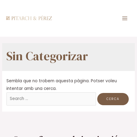
Vés
al
contingut
MAI
MEN
Sin Categorizar
Sembla que no trobem aquesta pàgina. Potser voleu
intentar amb una cerca.
Cerca: